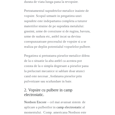
durata de viata lunga pana la revopsire.
Pretratamentul suprafetelor metalice inainte de
vopsire. Scopul urmarit in pregatirea unei
suprafete este indepartarea completa a tuturor
materiilor straine de pe suprafata metalului:
grasimi, urme de coroziune si de rugina, bavura,
urme de sudura etc, astfel incat sa devina
corespunzatoare procesului de vopsire si a se
realiza pe deplin potentialul vopselelor pulbere.
Pregatirea si pretratarea pieselor metalice difera
de la o situatie la alta astfel ca acestea pot
consta de la o simpla degresare a pieselor pana
la prelucrari mecanice si sablare doar atunci
cand este necesar , fosfatarea pieselor prin
pulverizare sau scufundare in baie.
2. Vopsire cu pulbere in camp
electrostatic.
Nordson Encore
– cel mai avansat sistem de
aplicare a pulberilor in
camp electrostatic
al
momentului. Comp. americana Nordson este