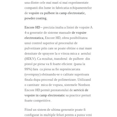
una dintre cele mai mari si mai experimentate
companii din lume in fabricatia echipamentelor
de
vopsire cu pulbere in camp electrostatic,
powder coating.
Encore HD –
precizia inalta a liniei de vopsire A
4-a generatie de sisteme manuale
de vopsire
electrostatica,
Encore HD, ofera posibilitatea
unui control superior al procesului de
pulverizare prin care se poate obtine o mai mare
densitate de sprayere la o viteza mica a aerului
(HDLV). Ca rezultat, transferul de pulbere din
pistol pe piesa va fi foarte eficient (pana la
99%) fara ca piesa sa fie supraincarcata
(overspray) obtinandu-se o calitate superioara
finala dupa procesul de polimerizare. Utilizand
o cantitate mica de vopsea, sistemele Nordson
Encore HD permit prestatorului de
servicii de
vopsire in camp electrostatic
sa practice preturi
foarte competitive.
Fiind un sistem de ultima generatie poate fi
configurat in multiple feluri pentru a putea veni