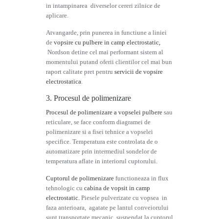
in intampinarea diverselor cereri zilnice de
aplicare.
Atvangarde, prin punerea in functiune a liniei
de
vopsire cu pulbere in camp electrostatic,
Nordson detine cel mai performant sistem al
momentului putand oferii clientilor cel mai bun
raport calitate pret pentru
servicii de vopsire
electrostatica
.
3. Procesul de polimenizare
Procesul de polimenizare a vopselei pulbere
sau
reticulare, se face conform diagramei de
polimenizare si a fisei tehnice a vopselei
specifice. Temperatura este controlata de o
automatizare prin intermediul sondelor de
temperatura aflate in interiorul cuptorului.
Cuptorul de polimenizare
functioneaza in flux
tehnologic cu
cabina de vopsit in camp
electrostatic.
Piesele pulverizate cu vopsea in
faza anterioara, agatate pe lantul conveiorului
sunt transportate mecanic, suspendat la cuptorul